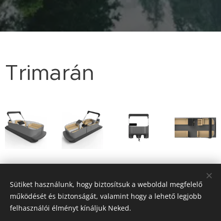
Trimarán
Sütiket használunk, hogy biztosítsuk a weboldal megfelelő
működését és biztonságát, valamint hogy a lehető legjobb
felhasználói élményt kínáljuk Neked.